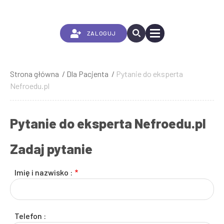
Przejdź
do
treści
ZALOGUJ
Strona główna
Dla Pacjenta
Pytanie do eksperta
Ścieżka
Nefroedu.pl
nawigacyjna
Pytanie do eksperta Nefroedu.pl
Zadaj pytanie
Imię i nazwisko :
Telefon :