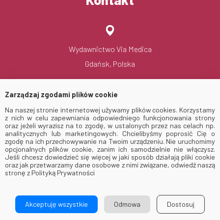
Wydawnictwo Via Medica
Gdańsk, Polska
Zarządzaj zgodami plików cookie
Na naszej stronie internetowej używamy plików cookies. Korzystamy
viamedica@viamedica.pl
z nich w celu zapewniania odpowiedniego funkcjonowania strony
oraz jeżeli wyrazisz na to zgodę, w ustalonych przez nas celach np.
analitycznych lub marketingowych. Chcielibyśmy poprosić Cię o
zgodę na ich przechowywanie na Twoim urządzeniu. Nie uruchomimy
opcjonalnych plików cookie, zanim ich samodzielnie nie włączysz.
Jeśli chcesz dowiedzieć się więcej w jaki sposób działają pliki cookie
oraz jak przetwarzamy dane osobowe z nimi związane, odwiedź naszą
stronę z Polityką Prywatności
© 2026 Via Medica. All Rights Reserved
Akceptuję wszystkie
Odmowa
Dostosuj