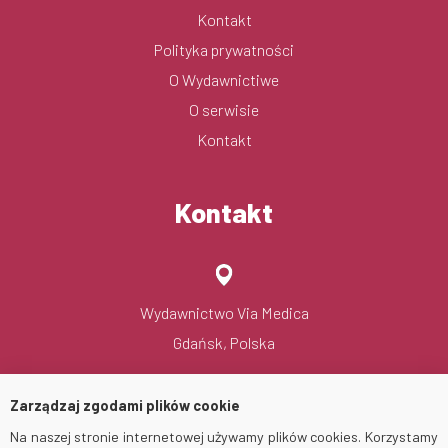
Kontakt
Polityka prywatności
O Wydawnictiwe
O serwisie
Kontakt
Kontakt
Wydawnictwo Via Medica
Gdańsk, Polska
Zarządzaj zgodami plików cookie
Na naszej stronie internetowej używamy plików cookies. Korzystamy
viamedica@viamedica.pl