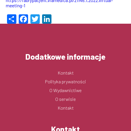
https://fabrypacjent.viamedica.pl/21146.1.2022.virtual-
meeting-1
Share
Facebook
Twitter
LinkedIn
Dodatkowe informacje
Kontakt
Polityka prywatności
O Wydawnictiwe
O serwisie
Kontakt
Kontakt