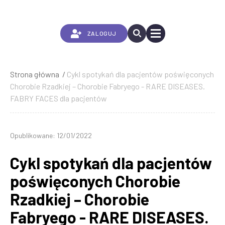
Przejdź
do
treści
ZALOGUJ
Strona główna
Cykl spotykań dla pacjentów poświęconych
Ścieżka
Chorobie Rzadkiej – Chorobie Fabryego - RARE DISEASES.
nawigacyjna
FABRY FACES dla pacjentów
Opublikowane: 12/01/2022
Cykl spotykań dla pacjentów
poświęconych Chorobie
Rzadkiej – Chorobie
Fabryego - RARE DISEASES.